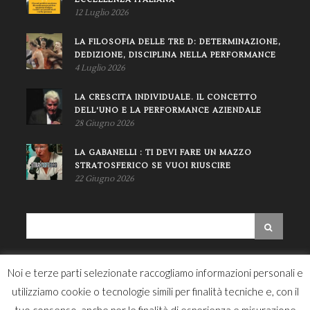
12 Luglio 2026
LA FILOSOFIA DELLE TRE D: DETERMINAZIONE,
DEDIZIONE, DISCIPLINA NELLA PERFORMANCE
4 Luglio 2026
LA CRESCITA INDIVIDUALE. IL CONCETTO
DELL'UNO E LA PERFORMANCE AZIENDALE
28 Giugno 2026
LA GABANELLI : TI DEVI FARE UN MAZZO
STRATOSFERICO SE VUOI RIUSCIRE
22 Giugno 2026
NEWSLETTER
Noi e terze parti selezionate raccogliamo informazioni personali e
utilizziamo cookie o tecnologie simili per finalità tecniche e, con il
tuo consenso, anche per le finalità di esperienza e misurazione