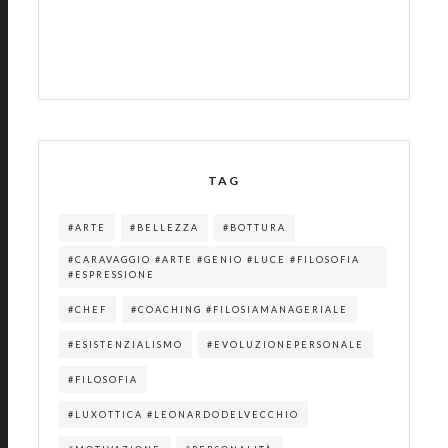
TAG
#ARTE
#BELLEZZA
#BOTTURA
#CARAVAGGIO #ARTE #GENIO #LUCE #FILOSOFIA
#ESPRESSIONE
#CHEF
#COACHING #FILOSIAMANAGERIALE
#ESISTENZIALISMO
#EVOLUZIONEPERSONALE
#FILOSOFIA
#LUXOTTICA #LEONARDODELVECCHIO