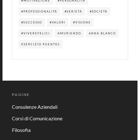
#MOTIVAZIONE
#PERSONALITÀ
#PROFESSIONALITÀ
#SERIETÀ
#SOCIETÀ
#SUCCESSO
#VALORI
#VISIONE
#VIVEREFELICI
AMURIENDO
ANNA BLANCO
ESERCIZIO PUENTES
PAGINE
Consulenze Aziendali
Corsi di Comunicazione
Filosofia