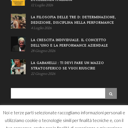
12 Luglio 2026
LA FILOSOFIA DELLE TRE D: DETERMINAZIONE,
DEDIZIONE, DISCIPLINA NELLA PERFORMANCE
4 Luglio 2026
LA CRESCITA INDIVIDUALE. IL CONCETTO
DELL'UNO E LA PERFORMANCE AZIENDALE
28 Giugno 2026
LA GABANELLI : TI DEVI FARE UN MAZZO
STRATOSFERICO SE VUOI RIUSCIRE
22 Giugno 2026
NEWSLETTER
Noi e terze parti selezionate raccogliamo informazioni personali e
utilizziamo cookie o tecnologie simili per finalità tecniche e, con il
tuo consenso, anche per le finalità di esperienza e misurazione