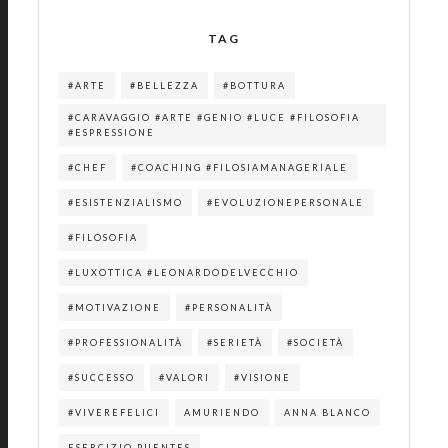
TAG
#ARTE
#BELLEZZA
#BOTTURA
#CARAVAGGIO #ARTE #GENIO #LUCE #FILOSOFIA
#ESPRESSIONE
#CHEF
#COACHING #FILOSIAMANAGERIALE
#ESISTENZIALISMO
#EVOLUZIONEPERSONALE
#FILOSOFIA
#LUXOTTICA #LEONARDODELVECCHIO
#MOTIVAZIONE
#PERSONALITÀ
#PROFESSIONALITÀ
#SERIETÀ
#SOCIETÀ
#SUCCESSO
#VALORI
#VISIONE
#VIVEREFELICI
AMURIENDO
ANNA BLANCO
ESERCIZIO PUENTES