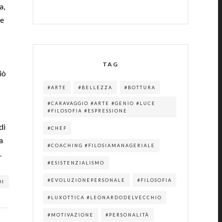
a,
re
TAG
iò
#ARTE
#BELLEZZA
#BOTTURA
#CARAVAGGIO #ARTE #GENIO #LUCE
#FILOSOFIA #ESPRESSIONE
di
#CHEF
a
#COACHING #FILOSIAMANAGERIALE
.
#ESISTENZIALISMO
#EVOLUZIONEPERSONALE
#FILOSOFIA
DI
#LUXOTTICA #LEONARDODELVECCHIO
#MOTIVAZIONE
#PERSONALITÀ