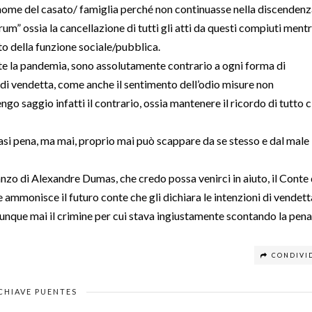
l nome del casato/ famiglia perché non continuasse nella discendenz
m” ossia la cancellazione di tutti gli atti da questi compiuti ment
nto della funzione sociale/pubblica.
te la pandemia, sono assolutamente contrario a ogni forma di
di vendetta, come anche il sentimento dell’odio misure non
o saggio infatti il contrario, ossia mantenere il ricordo di tutto c
si pena, ma mai, proprio mai può scappare da se stesso e dal male
nzo di Alexandre Dumas, che credo possa venirci in aiuto, il Conte 
 ammonisce il futuro conte che gli dichiara le intenzioni di vendett
unque mai il crimine per cui stava ingiustamente scontando la pena
CONDIVI
CHIAVE PUENTES