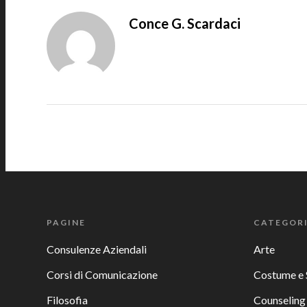
Conce G. Scardaci
PAGINE
CATEGOR
Consulenze Aziendali
Arte
Corsi di Comunicazione
Costume e 
Filosofia
Counseling