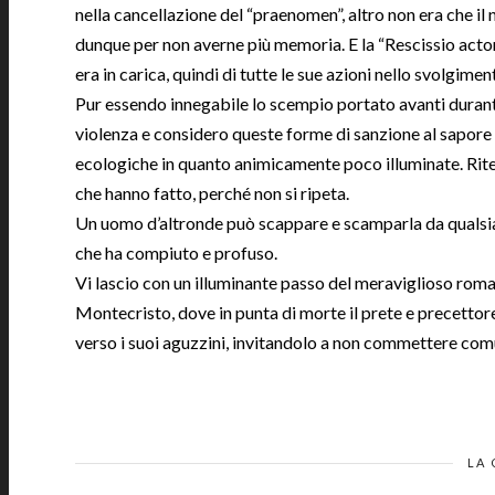
nella cancellazione del “praenomen”, altro non era che i
dunque per non averne più memoria. E la “Rescissio actoru
era in carica, quindi di tutte le sue azioni nello svolgime
Pur essendo innegabile lo scempio portato avanti duran
violenza e considero queste forme di sanzione al sapore 
ecologiche in quanto animicamente poco illuminate. Riteng
che hanno fatto, perché non si ripeta.
Un uomo d’altronde può scappare e scamparla da qualsia
che ha compiuto e profuso.
Vi lascio con un illuminante passo del meraviglioso roma
Montecristo, dove in punta di morte il prete e precettore
verso i suoi aguzzini, invitandolo a non commettere com
LA 