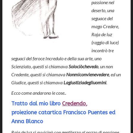
passione nel
deserto, una
seguace del
mago Credere,
Raja de luz
(raggio di luce)
incontrò tre
seguaci del feroce Incredulo e della sua arte, uno
Scienziato, questi si chiamava
Solociòchevedo
, un non
Credente, questi si chiamava
Nonmiconvienevedere
, ed un
Giudice, questi si chiamava
Lagiustiziadegliuomini
.
Ecco come andarono le cose..
Tratto dal mio libro
Credendo
,
proiezione catartica Francisco Puentes ed
Anna Blanco
Raja de luz si avvicinò con gentilezza al pozzo di passione,