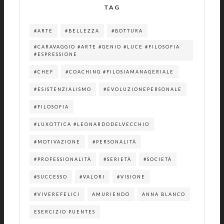
TAG
#ARTE
#BELLEZZA
#BOTTURA
#CARAVAGGIO #ARTE #GENIO #LUCE #FILOSOFIA
#ESPRESSIONE
#CHEF
#COACHING #FILOSIAMANAGERIALE
#ESISTENZIALISMO
#EVOLUZIONEPERSONALE
#FILOSOFIA
#LUXOTTICA #LEONARDODELVECCHIO
#MOTIVAZIONE
#PERSONALITÀ
#PROFESSIONALITÀ
#SERIETÀ
#SOCIETÀ
#SUCCESSO
#VALORI
#VISIONE
#VIVEREFELICI
AMURIENDO
ANNA BLANCO
ESERCIZIO PUENTES