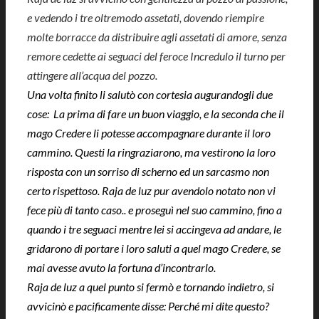
e vedendo i tre oltremodo assetati, dovendo riempire
molte borracce da distribuire agli assetati di amore, senza
remore cedette ai seguaci del feroce Incredulo il turno per
attingere all’acqua del pozzo.
Una volta finito li salutò con cortesia augurandogli due
cose: La prima di fare un buon viaggio, e la seconda che il
mago Credere li potesse accompagnare durante il loro
cammino. Questi la ringraziarono, ma vestirono la loro
risposta con un sorriso di scherno ed un sarcasmo non
certo rispettoso. Raja de luz pur avendolo notato non vi
fece più di tanto caso.. e proseguì nel suo cammino, fino a
quando i tre seguaci mentre lei si accingeva ad andare, le
gridarono di portare i loro saluti a quel mago Credere, se
mai avesse avuto la fortuna d’incontrarlo.
Raja de luz a quel punto si fermò e tornando indietro, si
avvicinò e pacificamente disse: Perché mi dite questo?