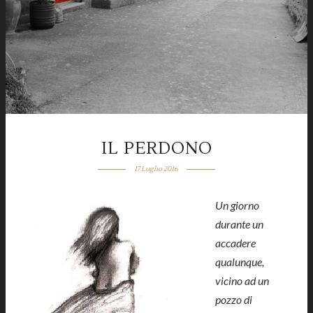
IL PERDONO
17 Luglio 2016
Un giorno
durante un
accadere
qualunque,
vicino ad un
pozzo di