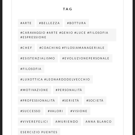
TAG
#ARTE
#BELLEZZA
#BOTTURA
#CARAVAGGIO #ARTE #GENIO #LUCE #FILOSOFIA
#ESPRESSIONE
#CHEF
#COACHING #FILOSIAMANAGERIALE
#ESISTENZIALISMO
#EVOLUZIONEPERSONALE
#FILOSOFIA
#LUXOTTICA #LEONARDODELVECCHIO
#MOTIVAZIONE
#PERSONALITÀ
#PROFESSIONALITÀ
#SERIETÀ
#SOCIETÀ
#SUCCESSO
#VALORI
#VISIONE
#VIVEREFELICI
AMURIENDO
ANNA BLANCO
ESERCIZIO PUENTES