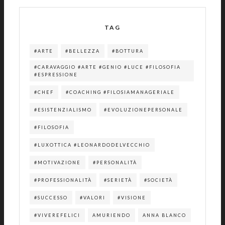
TAG
#ARTE
#BELLEZZA
#BOTTURA
#CARAVAGGIO #ARTE #GENIO #LUCE #FILOSOFIA
#ESPRESSIONE
#CHEF
#COACHING #FILOSIAMANAGERIALE
#ESISTENZIALISMO
#EVOLUZIONEPERSONALE
#FILOSOFIA
#LUXOTTICA #LEONARDODELVECCHIO
#MOTIVAZIONE
#PERSONALITÀ
#PROFESSIONALITÀ
#SERIETÀ
#SOCIETÀ
#SUCCESSO
#VALORI
#VISIONE
#VIVEREFELICI
AMURIENDO
ANNA BLANCO