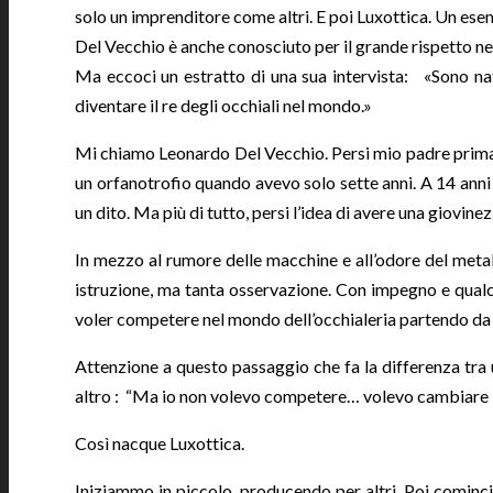
solo un imprenditore come altri. E poi Luxottica. Un ese
Del Vecchio è anche conosciuto per il grande rispetto ne
Ma eccoci un estratto di una sua intervista: «Sono na
diventare il re degli occhiali nel mondo.»
Mi chiamo Leonardo Del Vecchio. Persi mio padre prima
un orfanotrofio quando avevo solo sette anni. A 14 anni 
un dito. Ma più di tutto, persi l’idea di avere una giovi
In mezzo al rumore delle macchine e all’odore del metal
istruzione, ma tanta osservazione. Con impegno e qualch
voler competere nel mondo dell’occhialeria partendo da u
Attenzione a questo passaggio che fa la differenza tra 
altro : “Ma io non volevo competere… volevo cambiare le
Così nacque Luxottica.
Iniziammo in piccolo, producendo per altri. Poi cominc