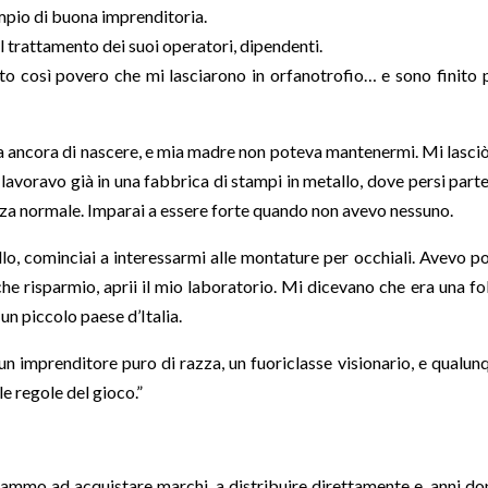
mpio di buona imprenditoria.
l trattamento dei suoi operatori, dipendenti.
to così povero che mi lasciarono in orfanotrofio… e sono finito 
 ancora di nascere, e mia madre non poteva mantenermi. Mi lasciò
lavoravo già in una fabbrica di stampi in metallo, dove persi parte
nezza normale. Imparai a essere forte quando non avevo nessuno.
lo, cominciai a interessarmi alle montature per occhiali. Avevo p
e risparmio, aprii il mio laboratorio. Mi dicevano che era una fol
n piccolo paese d’Italia.
un imprenditore puro di razza, un fuoriclasse visionario, e qualun
 regole del gioco.”
iammo ad acquistare marchi, a distribuire direttamente e, anni do