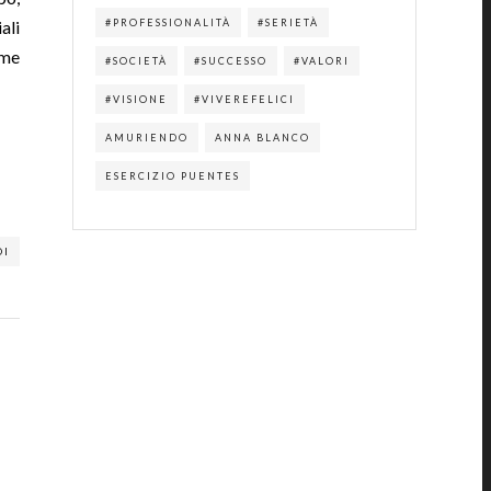
ali
#PROFESSIONALITÀ
#SERIETÀ
 me
#SOCIETÀ
#SUCCESSO
#VALORI
#VISIONE
#VIVEREFELICI
AMURIENDO
ANNA BLANCO
ESERCIZIO PUENTES
DI