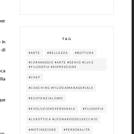
per
TAG
 in
 di
#ARTE
#BELLEZZA
#BOTTURA
#CARAVAGGIO #ARTE #GENIO #LUCE
#FILOSOFIA #ESPRESSIONE
oca
lia
#CHEF
#COACHING #FILOSIAMANAGERIALE
que
#ESISTENZIALISMO
#EVOLUZIONEPERSONALE
#FILOSOFIA
#LUXOTTICA #LEONARDODELVECCHIO
#MOTIVAZIONE
#PERSONALITÀ
po,