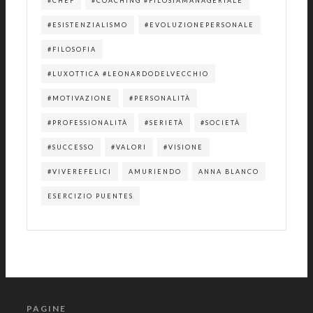
#CHEF
#COACHING #FILOSIAMANAGERIALE
#ESISTENZIALISMO
#EVOLUZIONEPERSONALE
#FILOSOFIA
#LUXOTTICA #LEONARDODELVECCHIO
#MOTIVAZIONE
#PERSONALITÀ
#PROFESSIONALITÀ
#SERIETÀ
#SOCIETÀ
#SUCCESSO
#VALORI
#VISIONE
#VIVEREFELICI
AMURIENDO
ANNA BLANCO
ESERCIZIO PUENTES
PAGINE