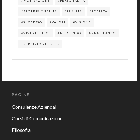
#MOTIVAZIONE
#PERSONALITÀ
#PROFESSIONALITÀ
#SERIETÀ
#SOCIETÀ
#SUCCESSO
#VALORI
#VISIONE
#VIVEREFELICI
AMURIENDO
ANNA BLANCO
ESERCIZIO PUENTES
PAGINE
Consulenze Aziendali
Corsi di Comunicazione
Filosofia