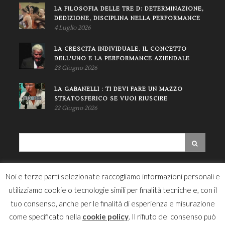
LA FILOSOFIA DELLE TRE D: DETERMINAZIONE,
DEDIZIONE, DISCIPLINA NELLA PERFORMANCE
4 Luglio 2026
LA CRESCITA INDIVIDUALE. IL CONCETTO
DELL'UNO E LA PERFORMANCE AZIENDALE
28 Giugno 2026
LA GABANELLI : TI DEVI FARE UN MAZZO
STRATOSFERICO SE VUOI RIUSCIRE
22 Giugno 2026
NEWSLETTER
Noi e terze parti selezionate raccogliamo informazioni personali e
utilizziamo cookie o tecnologie simili per finalità tecniche e, con il
tuo consenso, anche per le finalità di esperienza e misurazione
come specificato nella
cookie policy
. Il rifiuto del consenso può