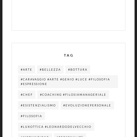
TAG
#ARTE
#BELLEZZA
#BOTTURA
#CARAVAGGIO #ARTE #GENIO #LUCE #FILOSOFIA
#ESPRESSIONE
#CHEF
#COACHING #FILOSIAMANAGERIALE
#ESISTENZIALISMO
#EVOLUZIONEPERSONALE
#FILOSOFIA
#LUXOTTICA #LEONARDODELVECCHIO