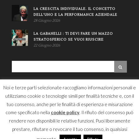
LA CRESCITA INDIVIDUALE. IL CONCETTO
DELL'UNO E LA PERFORMANCE AZIENDALE
28 Giugno 2026
LA GABANELLI : TI DEVI FARE UN MAZZO
STRATOSFERICO SE VUOI RIUSCIRE
22 Giugno 2026
NEWSLETTER
Noi e terze parti selezionate raccogliamo informazioni personali e
utilizziamo cookie o tecnologie simili per finalità tecniche e, con il
tuo consenso, anche per le finalità di esperienza e misurazione
come specificato nella
cookie policy
. Il rifiuto del consenso può
rendere non disponibili le relative funzioni. Puoi liberamente
prestare, rifiutare o revocare il tuo consenso, in qualsiasi
© 2016 - 2019 Concetto Giovanni Scardaci - Powered by
Tempo di
Web