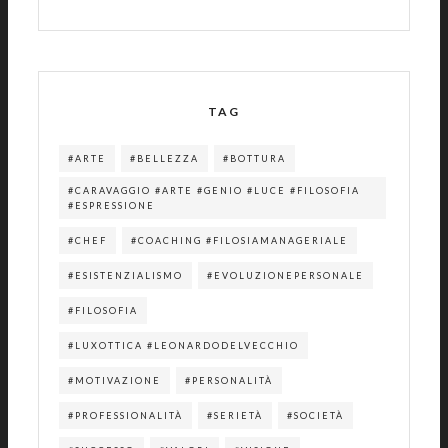
TAG
#ARTE
#BELLEZZA
#BOTTURA
#CARAVAGGIO #ARTE #GENIO #LUCE #FILOSOFIA
#ESPRESSIONE
#CHEF
#COACHING #FILOSIAMANAGERIALE
#ESISTENZIALISMO
#EVOLUZIONEPERSONALE
#FILOSOFIA
#LUXOTTICA #LEONARDODELVECCHIO
#MOTIVAZIONE
#PERSONALITÀ
#PROFESSIONALITÀ
#SERIETÀ
#SOCIETÀ