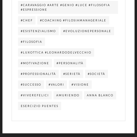
#CARAVAGGIO #ARTE #GENIO #LUCE #FILOSOFIA
#ESPRESSIONE
#CHEF
#COACHING #FILOSIAMANAGERIALE
#ESISTENZIALISMO
#EVOLUZIONEPERSONALE
#FILOSOFIA
#LUXOTTICA #LEONARDODELVECCHIO
#MOTIVAZIONE
#PERSONALITÀ
#PROFESSIONALITÀ
#SERIETÀ
#SOCIETÀ
#SUCCESSO
#VALORI
#VISIONE
#VIVEREFELICI
AMURIENDO
ANNA BLANCO
ESERCIZIO PUENTES